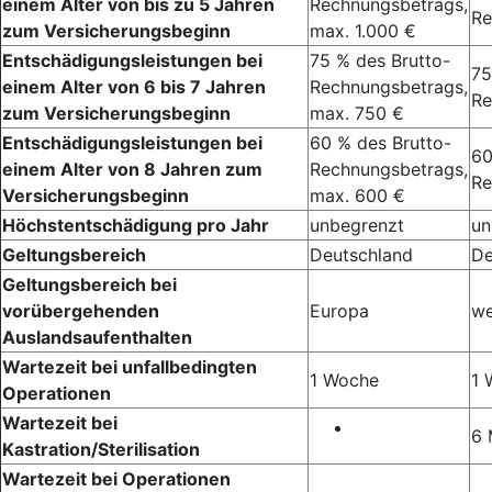
einem Alter von bis zu 5 Jahren
Rechnungsbetrags,
Re
zum Versicherungsbeginn
max. 1.000 €
Entschädigungsleistungen bei
75 % des Brutto-
75
einem Alter von 6 bis 7 Jahren
Rechnungsbetrags,
Re
zum Versicherungsbeginn
max. 750 €
Entschädigungsleistungen bei
60 % des Brutto-
60
einem Alter von 8 Jahren zum
Rechnungsbetrags,
Re
Versicherungsbeginn
max. 600 €
Höchstentschädigung pro Jahr
unbegrenzt
un
Geltungsbereich
Deutschland
De
Geltungsbereich bei
vorübergehenden
Europa
we
Auslandsaufenthalten
Wartezeit bei unfallbedingten
1 Woche
1 
Operationen
Wartezeit bei
6 
Kastration/Sterilisation
Wartezeit bei Operationen