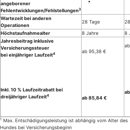
angeborener
3
Fehlentwicklungen/Fehlstellungen
Wartezeit bei anderen
28 Tage
28
Operationen
Höchstaufnahmealter
8 Jahre
8 
Jahresbeitrag inklusive
ab
Versicherungssteuer
ab 95,38 €
4
bei einjähriger Laufzeit
Inkl. 10 % Laufzeitrabatt bei
ab
4
dreijähriger Laufzeit
ab 85,84 €
1
Max. Entschädigungsleistung ist abhängig vom Alter des
Hundes bei Versicherungsbeginn