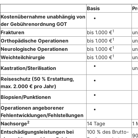
Basis
P
Kostenübernahme unabhängig von
der Gebührenordnung GOT
1
Frakturen
bis 1.000 €
un
1
Orthopädische Operationen
bis 1.000 €
un
1
Neurologische Operationen
bis 1.000 €
un
1
Weichteilchirurgie
bis 1.000 €
un
Kastration/Sterilisation
un
Reiseschutz (50 % Erstattung,
max. 2.000 € pro Jahr)
Biopsien/Punktionen
Operationen angeborener
Fehlentwicklungen/Fehlstellungen
2
Nachsorge
14 Tage
1 
Entschädigungsleistungen bei
100 % des Brutto-
90