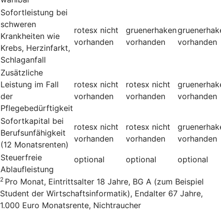
Sofortleistung bei
schweren
rotesx
nicht
gruenerhaken
gruenerhak
Krankheiten wie
vorhanden
vorhanden
vorhanden
Krebs, Herzinfarkt,
Schlaganfall
Zusätzliche
Leistung im Fall
rotesx
nicht
rotesx
nicht
gruenerhak
der
vorhanden
vorhanden
vorhanden
Pflegebedürftigkeit
Sofortkapital bei
rotesx
nicht
rotesx
nicht
gruenerhak
Berufsunfähigkeit
vorhanden
vorhanden
vorhanden
(12 Monatsrenten)
Steuerfreie
optional
optional
optional
Ablaufleistung
2
Pro Monat, Eintrittsalter 18 Jahre, BG A (zum Beispiel
Student der Wirtschaftsinformatik), Endalter 67 Jahre,
1.000 Euro Monatsrente, Nichtraucher