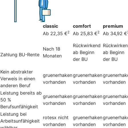
classic
comfort
premium
2
2
Ab 22,35 €
Ab 25,83 €
Ab 34,92 €
Rückwirkend
Rückwirke
Nach 18
ab Beginn
ab Beginn
Zahlung BU-Rente
Monaten
der BU
der BU
Kein abstrakter
gruenerhaken
gruenerhaken
gruenerhak
Verweis in einen
vorhanden
vorhanden
vorhanden
anderen Beruf
Leistung bereits ab
gruenerhaken
gruenerhaken
gruenerhak
50 %
vorhanden
vorhanden
vorhanden
Berufsunfähigkeit
Leistung bei
rotesx
nicht
gruenerhaken
gruenerhak
Arbeitsunfähigkeit
vorhanden
vorhanden
vorhanden
wählbar