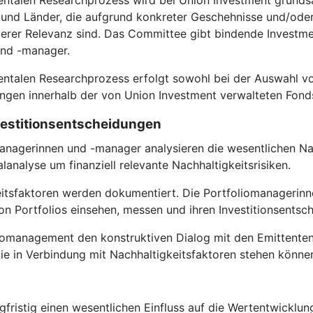
entalen Researchprozess wird bei Union Investment grundsä
nd Länder, die aufgrund konkreter Geschehnisse und/oder s
rer Relevanz sind. Das Committee gibt bindende Investmen
und -manager.
entalen Researchprozess erfolgt sowohl bei der Auswahl vo
gen innerhalb der von Union Investment verwalteten Fond
nvestitionsentscheidungen
anagerinnen und -manager analysieren die wesentlichen Nac
analyse um finanziell relevante Nachhaltigkeitsrisiken.
itsfaktoren werden dokumentiert. Die Portfoliomanagerinn
n Portfolios einsehen, messen und ihren Investitionsentsc
omanagement den konstruktiven Dialog mit den Emittenten, in 
ie in Verbindung mit Nachhaltigkeitsfaktoren stehen könne
fristig einen wesentlichen Einfluss auf die Wertentwicklun