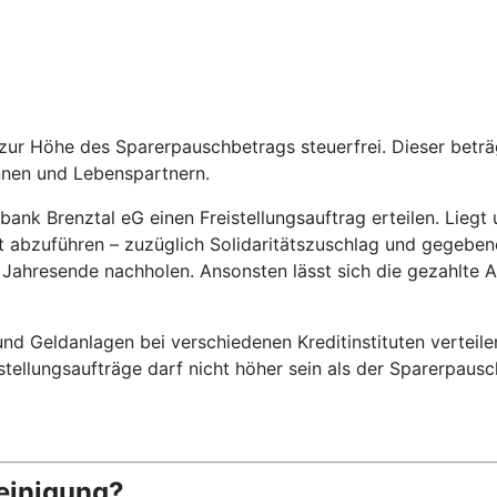
is zur Höhe des Sparerpauschbetrags steuerfrei. Dieser bet
nnen und Lebenspartnern.
nk Brenztal eG einen Freistellungsauftrag erteilen. Liegt un
abzuführen – zuzüglich Solidaritätszuschlag und gegebenenf
or Jahresende nachholen. Ansonsten lässt sich die gezahlte
d Geldanlagen bei verschiedenen Kreditinstituten verteile
eistellungsaufträge darf nicht höher sein als der Sparerpaus
einigung?