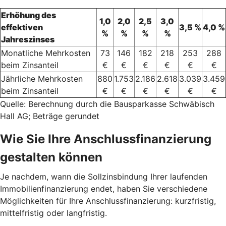
Erhöhung des
1,0
2,0
2,5
3,0
effektiven
3,5 %
4,0 %
%
%
%
%
Jahreszinses
Monatliche Mehrkosten
73
146
182
218
253
288
beim Zinsanteil
€
€
€
€
€
€
Jährliche Mehrkosten
880
1.753
2.186
2.618
3.039
3.459
beim Zinsanteil
€
€
€
€
€
€
Quelle: Berechnung durch die Bausparkasse Schwäbisch
Hall AG; Beträge gerundet
Wie Sie Ihre Anschlussfinanzierung
gestalten können
Je nachdem, wann die Sollzinsbindung Ihrer laufenden
Immobilienfinanzierung endet, haben Sie verschiedene
Möglichkeiten für Ihre Anschlussfinanzierung: kurzfristig,
mittelfristig oder langfristig.