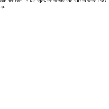
halb der Familie. Kleingewerbetreibende nutzen Wero-PRO
pp.