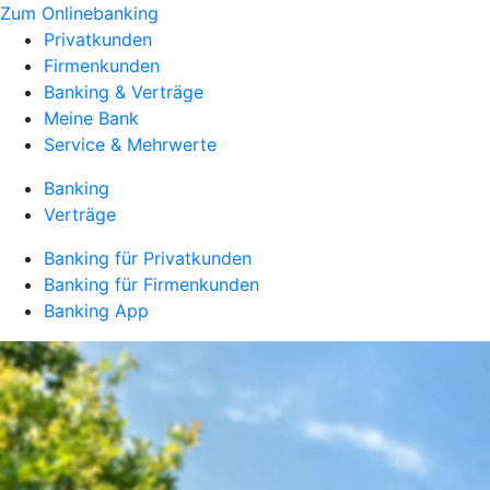
Zum Onlinebanking
Privatkunden
Firmenkunden
Banking & Verträge
Meine Bank
Service & Mehrwerte
Banking
Verträge
Banking für Privatkunden
Banking für Firmenkunden
Banking App